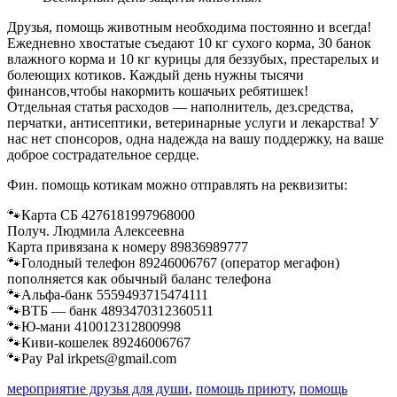
Друзья, помощь животным необходима постоянно и всегда!
Ежедневно хвостатые съедают 10 кг сухого корма, 30 банок
влажного корма и 10 кг курицы для беззубых, престарелых и
болеющих котиков. Каждый день нужны тысячи
финансов,чтобы накормить кошачьих ребятишек!
Отдельная статья расходов — наполнитель, дез.средства,
перчатки, антисептики, ветеринарные услуги и лекарства! У
нас нет спонсоров, одна надежда на вашу поддержку, на ваше
доброе сострадательное сердце.
Фин. помощь котикам можно отправлять на реквизиты:
🐾Карта СБ 4276181997968000
Получ. Людмила Алексеевна
Карта привязана к номеру 89836989777
🐾Голодный телефон 89246006767 (оператор мегафон)
пополняется как обычный баланс телефона
🐾Альфа-банк 5559493715474111
🐾ВТБ — банк 4893470312360511
🐾Ю-мани 410012312800998
🐾Киви-кошелек 89246006767
🐾Pay Pal irkpets@gmail.com
мероприятие друзья для души
,
помощь приюту
,
помощь