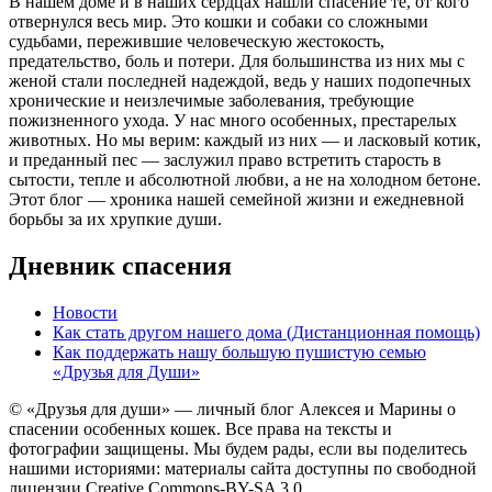
В нашем доме и в наших сердцах нашли спасение те, от кого
отвернулся весь мир. Это кошки и собаки со сложными
судьбами, пережившие человеческую жестокость,
предательство, боль и потери. Для большинства из них мы с
женой стали последней надеждой, ведь у наших подопечных
хронические и неизлечимые заболевания, требующие
пожизненного ухода. У нас много особенных, престарелых
животных. Но мы верим: каждый из них — и ласковый котик,
и преданный пес — заслужил право встретить старость в
сытости, тепле и абсолютной любви, а не на холодном бетоне.
Этот блог — хроника нашей семейной жизни и ежедневной
борьбы за их хрупкие души.
Дневник спасения
Новости
Как стать другом нашего дома (Дистанционная помощь)
Как поддержать нашу большую пушистую семью
«Друзья для Души»
© «Друзья для души» — личный блог Алексея и Марины о
спасении особенных кошек. Все права на тексты и
фотографии защищены. Мы будем рады, если вы поделитесь
нашими историями: материалы сайта доступны по свободной
лицензии Creative Commons-BY-SA 3.0.