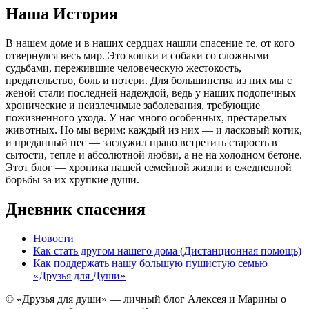
Наша История
В нашем доме и в наших сердцах нашли спасение те, от кого
отвернулся весь мир. Это кошки и собаки со сложными
судьбами, пережившие человеческую жестокость,
предательство, боль и потери. Для большинства из них мы с
женой стали последней надеждой, ведь у наших подопечных
хронические и неизлечимые заболевания, требующие
пожизненного ухода. У нас много особенных, престарелых
животных. Но мы верим: каждый из них — и ласковый котик,
и преданный пес — заслужил право встретить старость в
сытости, тепле и абсолютной любви, а не на холодном бетоне.
Этот блог — хроника нашей семейной жизни и ежедневной
борьбы за их хрупкие души.
Дневник спасения
Новости
Как стать другом нашего дома (Дистанционная помощь)
Как поддержать нашу большую пушистую семью
«Друзья для Души»
© «Друзья для души» — личный блог Алексея и Марины о