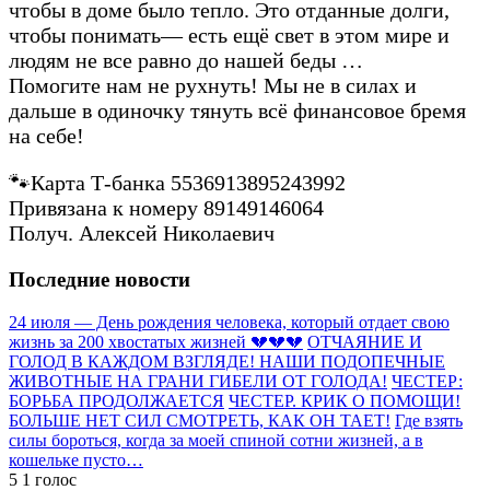
чтобы в доме было тепло. Это отданные долги,
чтобы понимать— есть ещё свет в этом мире и
людям не все равно до нашей беды …
Помогите нам не рухнуть! Мы не в силах и
дальше в одиночку тянуть всё финансовое бремя
на себе!
🐾Карта Т-банка 5536913895243992
Привязана к номеру 89149146064
Получ. Алексей Николаевич
Последние новости
24 июля — День рождения человека, который отдает свою
жизнь за 200 хвостатых жизней 💔💔💔
ОТЧАЯНИЕ И
ГОЛОД В КАЖДОМ ВЗГЛЯДЕ! НАШИ ПОДОПЕЧНЫЕ
ЖИВОТНЫЕ НА ГРАНИ ГИБЕЛИ ОТ ГОЛОДА!
ЧЕСТЕР:
БОРЬБА ПРОДОЛЖАЕТСЯ
ЧЕСТЕР. КРИК О ПОМОЩИ!
БОЛЬШЕ НЕТ СИЛ СМОТРЕТЬ, КАК ОН ТАЕТ!
Где взять
силы бороться, когда за моей спиной сотни жизней, а в
кошельке пусто…
5
1
голос