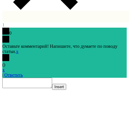
1
0
Оставьте комментарий! Напишите, что думаете по поводу
статьи.
x
(
)
x
|
Ответить
Insert