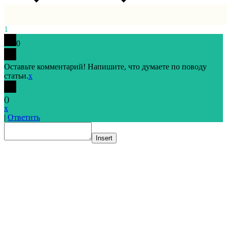
1
0
Оставьте комментарий! Напишите, что думаете по поводу
статьи.
x
(
)
x
|
Ответить
Insert