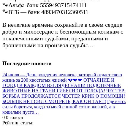
🐾Альфа-банк 5559493715474111
🐾ВТБ — банк 4893470312360511
В нелегкие времена сохраняйте в своём сердце
добро и милосердие к беспомощным котикам с
покалеченными судьбами, преданными и
брошенными на произвол судьбы…
Последние новости
24 июля — День рождения человека, который отдает свою
жизнь за 200 хвостатых жизней 💔💔💔
ОТЧАЯНИЕ И
ГОЛОД В КАЖДОМ ВЗГЛЯДЕ! НАШИ ПОДОПЕЧНЫЕ
ЖИВОТНЫЕ НА ГРАНИ ГИБЕЛИ ОТ ГОЛОДА!
ЧЕСТЕР:
БОРЬБА ПРОДОЛЖАЕТСЯ
ЧЕСТЕР. КРИК О ПОМОЩИ!
БОЛЬШЕ НЕТ СИЛ СМОТРЕТЬ, КАК ОН ТАЕТ!
Где взять
силы бороться, когда за моей спиной сотни жизней, а в
кошельке пусто…
0
0
голоса
Рейтинг статьи