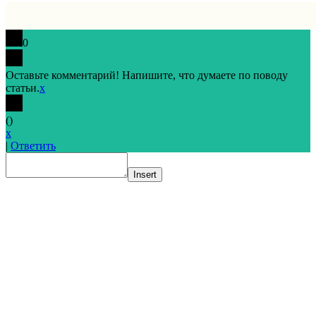
0
Оставьте комментарий! Напишите, что думаете по поводу
статьи.
x
(
)
x
|
Ответить
Insert