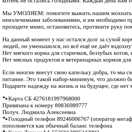
котеек не остались голодными. Каждый день нам о
Мы УМОЛЯЕМ: помогите выжить нашим мохнатым ж
неизлечимыми заболеваниями, и им необходимо пр
проходите мимо, остановитесь, протяните руку пом
На данный момент у нас остался долг за сухой ко
людей, он уменьшился, но всё ещё не даёт вздохну
Нет мягкого корма для старичков, беззубых котов,
Нет мясных продуктов и ветеринарных кормов для
Если многие внесут свою капельку добра, то мы см
питание. Это такой набор-минимум, что должно бы
Подарите надежду на жизнь и на будущее, где нет 
🐾Карта СБ 4276181997968000
Привязана к номеру 89836989777
Получ. Людмила Алексеевна
🐾Голодный телефон 89246006767 (оператор мега
пополняется как обычный баланс телефона