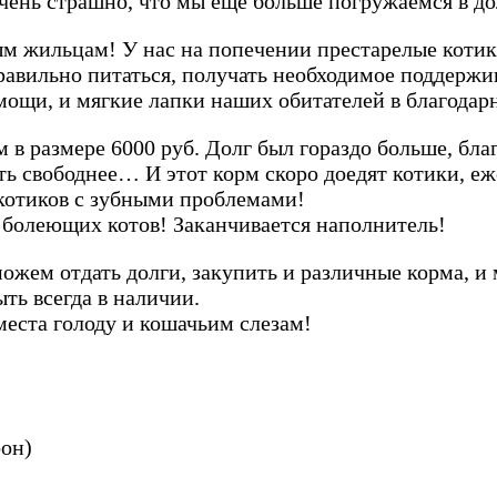
чень страшно, что мы еще больше погружаемся в до
ильцам! У нас на попечении престарелые котики,
авильно питаться, получать необходимое поддержив
ощи, и мягкие лапки наших обитателей в благодарно
рм в размере 6000 руб. Долг был гораздо больше, б
ть свободнее… И этот корм скоро доедят котики, еже
 котиков с зубными проблемами!
 болеющих котов! Заканчивается наполнитель!
ожем отдать долги, закупить и различные корма, и 
ть всегда в наличии.
места голоду и кошачьим слезам!
фон)