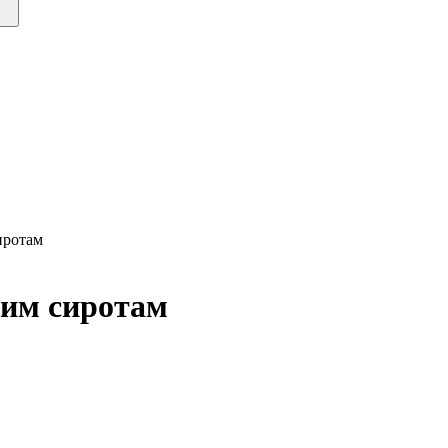
иротам
им сиротам