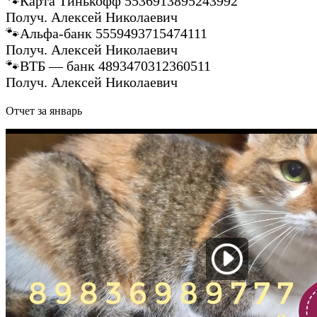
🐾Карта Тинькофф 5536913895243992
Получ. Алексей Николаевич
🐾Альфа-банк 5559493715474111
Получ. Алексей Николаевич
🐾ВТБ — банк 4893470312360511
Получ. Алексей Николаевич
Отчет за январь