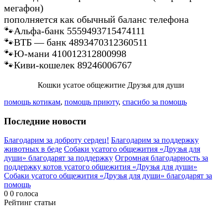
мегафон)
пополняется как обычный баланс телефона
🐾Альфа-банк 5559493715474111
🐾ВТБ — банк 4893470312360511
🐾Ю-мани 410012312800998
🐾Киви-кошелек 89246006767
Кошки усатое общежитие Друзья для души
помощь котикам
,
помощь приюту
,
спасибо за помощь
Последние новости
Благодарим за доброту сердец!
Благодарим за поддержку
животных в беде
Собаки усатого общежития «Друзья для
души» благодарят за поддержку
Огромная благодарность за
поддержку котов усатого общежития «Друзья для души»
Собаки усатого общежития «Друзья для души» благодарят за
помощь
0
0
голоса
Рейтинг статьи