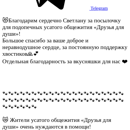
Telegram
😻Благодарим сердечно Светлану за посылочку
для подопечных усатого общежития «Друзья для
души»!
Большое спасибо за ваше доброе и
неравнодушное сердце, за постоянную поддержку
хвостиков🙏💕
Отдельная благодарность за вкусняшки для нас ❤️
🐾🐾🐾🐾🐾🐾🐾🐾🐾🐾🐾🐾🐾🐾🐾🐾🐾🐾🐾🐾🐾
🐾🐾🐾🐾🐾🐾🐾🐾🐾🐾🐾🐾🐾🐾🐾🐾🐾🐾🐾🐾🐾
🐾🐾🐾🐾🐾🐾
😿 Жители усатого общежития «Друзья для
души» очень нуждаются в помощи!