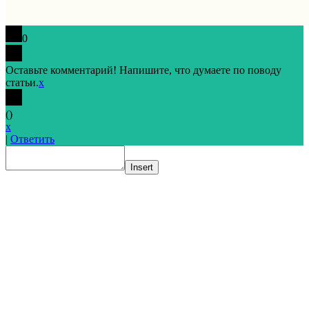
0
Оставьте комментарий! Напишите, что думаете по поводу
статьи.
x
(
)
x
|
Ответить
Insert