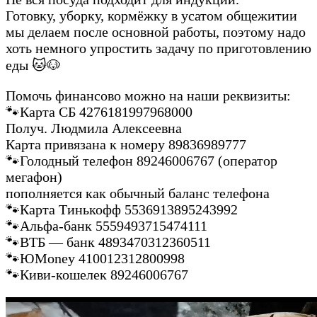
Готовку, уборку, кормёжку в усатом общежитии
мы делаем после основной работы, поэтому надо
хоть немного упростить задачу по приготовлению
еды 🐱🐶
Помочь финансово можно на наши реквизиты:
🐾Карта СБ 4276181997968000
Получ. Людмила Алексеевна
Карта привязана к номеру 89836989777
🐾Голодный телефон 89246006767 (оператор
мегафон)
пополняется как обычный баланс телефона
🐾Карта Тинькофф 5536913895243992
🐾Альфа-банк 5559493715474111
🐾ВТБ — банк 4893470312360511
🐾ЮMoney 410012312800998
🐾Киви-кошелек 89246006767