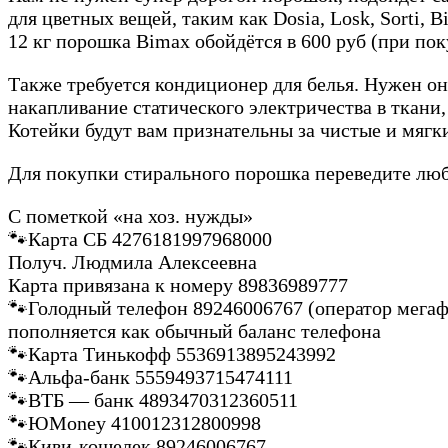
для цветных вещей, таким как Dosia, Losk, Sorti, B
12 кг порошка Bimax обойдётся в 600 руб (при п
Также требуется кондиционер для белья. Нужен о
накапливание статического электричества в ткани,
Котейки будут вам признательны за чистые и мягк
Для покупки стирального порошка переведите лю
С пометкой «на хоз. нужды»
🐾Карта СБ 4276181997968000
Получ. Людмила Алексеевна
Карта привязана к номеру 89836989777
🐾Голодный телефон 89246006767 (оператор мега
пополняется как обычный баланс телефона
🐾Карта Тинькофф 5536913895243992
🐾Альфа-банк 5559493715474111
🐾ВТБ — банк 4893470312360511
🐾ЮMoney 410012312800998
🐾Киви-кошелек 89246006767