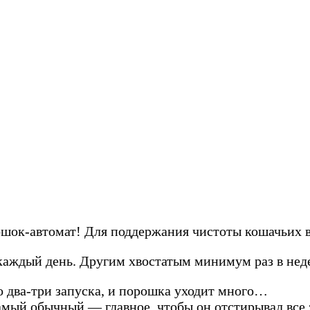
ошок-автомат! Для поддержания чистоты кошачьих 
аждый день. Другим хвостатым минимум раз в неде
о два-три запуска, и порошка уходит много…
амый обычный — главное, чтобы он отстирывал все