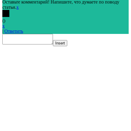
Оставьте комментарий! Напишите, что думаете по поводу
статьи.
x
(
)
x
|
Ответить
Insert