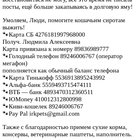
посты, ещё больше закапываясь в долговую яму!
Умоляем, Люди, помогите кошачьим сиротам
выжить!
🐾Карта СБ 4276181997968000
Получ. Людмила Алексеевна
Карта привязана к номеру 89836989777
🐾Голодный телефон 89246006767 (оператор
мегафон)
пополняется как обычный баланс телефона
🐾Карта Тинькофф 5536913895243992
🐾Альфа-банк 5559493715474111
🐾ВТБ — банк 4893470312360511
🐾ЮMoney 410012312800998
🐾Киви-кошелек 89246006767
🐾Pay Pal irkpets@gmail.com
Также с благодарностью примем сухие корма,
консервы, ветеринарные паштеты, наполнитель.