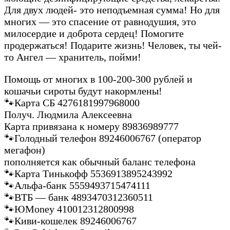
Для двух людей- это неподъемная сумма! Но для
многих — это спасение от равнодушия, это
милосердие и доброта сердец! Помогите
продержаться! Подарите жизнь! Человек, ты чей-
то Ангел — хранитель, пойми!
Помощь от многих в 100-200-300 рублей и
кошачьи сироты будут накормлены!
🐾Карта СБ 4276181997968000
Получ. Людмила Алексеевна
Карта привязана к номеру 89836989777
🐾Голодный телефон 89246006767 (оператор
мегафон)
пополняется как обычный баланс телефона
🐾Карта Тинькофф 5536913895243992
🐾Альфа-банк 5559493715474111
🐾ВТБ — банк 4893470312360511
🐾ЮMoney 410012312800998
🐾Киви-кошелек 89246006767