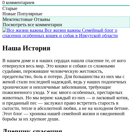
0
комментариев
Старые
Новые
Популярные
Межтекстовые Отзывы
Посмотреть все комментарии
Все жизни важны
Семейный блог о
спасении особенных кошек и собак в Иркутской области
Наша История
В нашем доме и в наших сердцах нашли спасение те, от кого
отвернулся весь мир. Это кошки и собаки со сложными
судьбами, пережившие человеческую жестокость,
предательство, боль и потери. Для большинства из них мы с
женой стали последней надеждой, ведь у наших подопечных
хронические и неизлечимые заболевания, требующие
пожизненного ухода. У нас много особенных, престарелых
животных. Но мы верим: каждый из них — и ласковый котик,
и преданный пес — заслужил право встретить старость в
сытости, тепле и абсолютной любви, а не на холодном бетоне.
Этот блог — хроника нашей семейной жизни и ежедневной
борьбы за их хрупкие души.
Дневник спасения