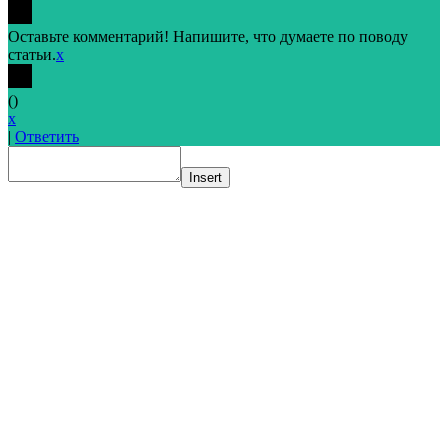
Оставьте комментарий! Напишите, что думаете по поводу
статьи.
x
(
)
x
|
Ответить
Insert