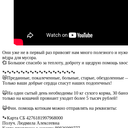
Они уже не в первый раз привозят нам много полезного и нужно
вёдра для мусора.
💞 Большое спасибо за теплоту, доброту и щедрую помощь хво
🐾🐾🐾🐾🐾🐾🐾🐾🐾🐾🐾🐾🐾🐾🐾🐾
😿Преданные, покалеченные, больные, старые, обездоленные 
Только ваши добрые сердца спасут наших подопечных!
🙀На один сытый день необходимы 10 кг сухого корма, 30 бан
только на кошачий провиант уходит более 5 тысяч рублей!
😺Фин. помощь котикам можно отправлять на реквизиты:
🐾Карта СБ 4276181997968000
Получ. Людмила Алексеевна