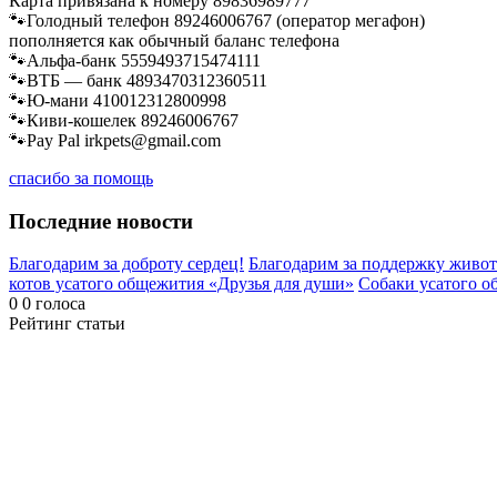
Карта привязана к номеру 89836989777
🐾Голодный телефон 89246006767 (оператор мегафон)
пополняется как обычный баланс телефона
🐾Альфа-банк 5559493715474111
🐾ВТБ — банк 4893470312360511
🐾Ю-мани 410012312800998
🐾Киви-кошелек 89246006767
🐾Pay Pal irkpets@gmail.com
спасибо за помощь
Последние новости
Благодарим за доброту сердец!
Благодарим за поддержку живот
котов усатого общежития «Друзья для души»
Собаки усатого о
0
0
голоса
Рейтинг статьи